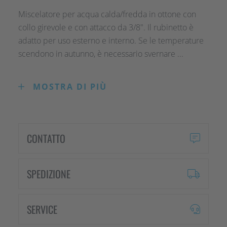
Miscelatore per acqua calda/fredda in ottone con
collo girevole e con attacco da 3/8". Il rubinetto è
adatto per uso esterno e interno. Se le temperature
scendono in autunno, è necessario svernare ...
MOSTRA DI PIÙ
Miscelatore per acqua calda/fredda in ottone con
collo girevole e con attacco da 3/8". Il rubinetto è
adatto per uso esterno e interno. Se le
temperature scendono in autunno, è necessario
CONTATTO
svernare il rubinetto esterno.
SPEDIZIONE
SERVICE