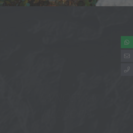
LA NOSTRA
FILOSOFIA
"... per me le pietre