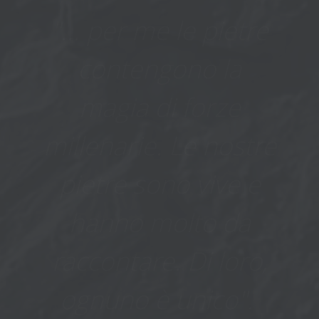
contengono la
magia di forze
millenarie. Le nostre
pietre sono vive e
hanno molto da
raccontare. Di loro,
ognuno è unico".