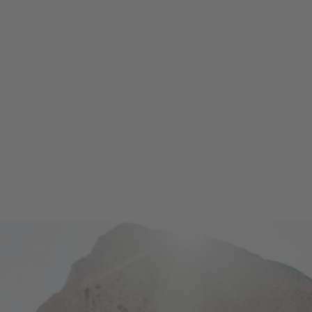
Benvenuti da Gasser Naturstein a Barbiano in
Alto Adige, il vostro specialista per fontane in
pietra naturale, rubinetti d'acqua, lavabi, docce
e cucine da esterno, figure in bronzo,
rivestimenti murali, lastre per pavimenti e
iscrizioni su pietra. Su un'area espositiva di
circa 2.000 m² troverete una grande selezione
di prodotti di qualità.