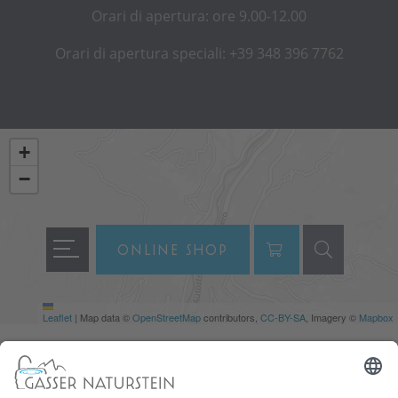
Orari di apertura: ore 9.00-12.00
Orari di apertura speciali: +39 348 396 7762
+
−
ONLINE SHOP
Leaflet
|
Map data ©
OpenStreetMap
contributors,
CC-BY-SA
, Imagery ©
Mapbox