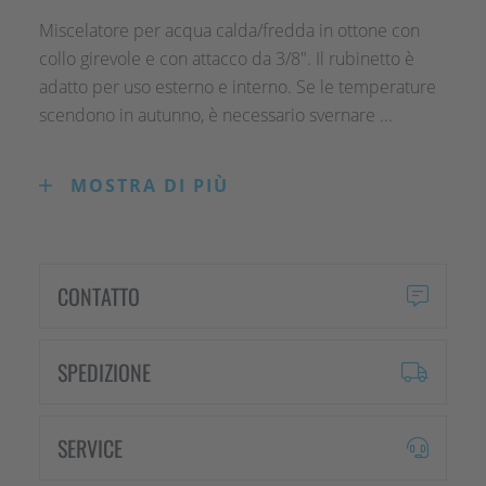
Miscelatore per acqua calda/fredda in ottone con
collo girevole e con attacco da 3/8". Il rubinetto è
adatto per uso esterno e interno. Se le temperature
scendono in autunno, è necessario svernare ...
MOSTRA DI PIÙ
Miscelatore per acqua calda/fredda in ottone con
collo girevole e con attacco da 3/8". Il rubinetto è
adatto per uso esterno e interno. Se le
temperature scendono in autunno, è necessario
CONTATTO
svernare il rubinetto esterno.
SPEDIZIONE
SERVICE